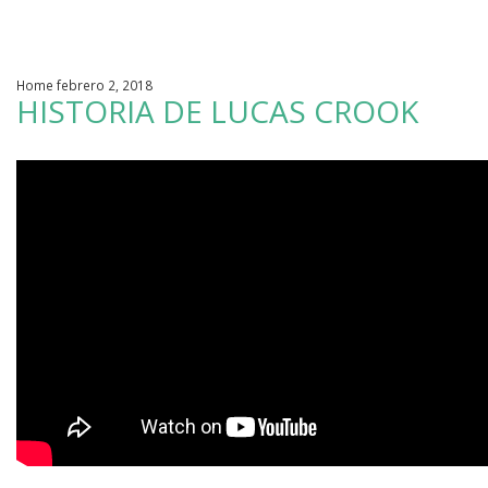
Cambiamos Vidas / Adopciones
Home febrero 2, 2018
Apoyo en tu Embarazo
HISTORIA DE LUCAS CROOK
Galería de Nuestra Casa
Raíces
Nuestros Colaboradores
Entérate