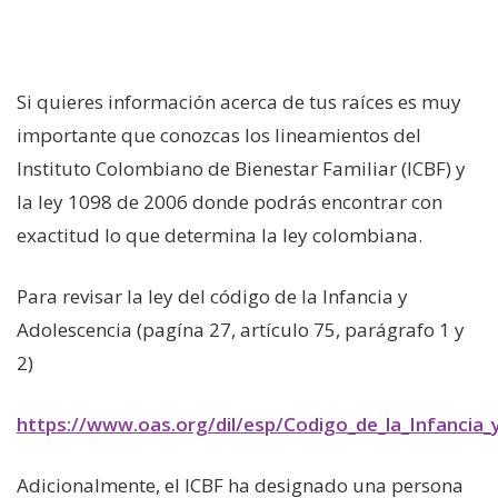
Cambiamos Vidas / Adopciones
Apoyo en tu Embarazo
Si quieres información acerca de tus raíces es muy
importante que conozcas los lineamientos del
Galería de Nuestra Casa
Instituto Colombiano de Bienestar Familiar (ICBF) y
la ley 1098 de 2006 donde podrás encontrar con
exactitud lo que determina la ley colombiana.
Raíces
Para revisar la ley del código de la Infancia y
Nuestros Colaboradores
Adolescencia (pagína 27, artículo 75, parágrafo 1 y
2)
Entérate
https://www.oas.org/dil/esp/Codigo_de_la_Infancia_
Adicionalmente, el ICBF ha designado una persona