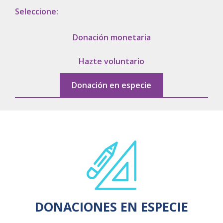
Cambiamos Vidas /
Seleccione:
Adopciones
Donación monetaria
Apoyo en tu Embarazo
Hazte voluntario
Donación en especie
Galería de Nuestra Casa
Raíces
Nuestros Colaboradores
Entérate
DONACIONES EN ESPECIE