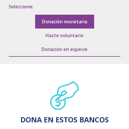
Cambiamos Vidas /
Seleccione:
Adopciones
Donación monetaria
Apoyo en tu Embarazo
Hazte voluntario
Donación en especie
Galería de Nuestra Casa
Raíces
Nuestros Colaboradores
Entérate
DONA EN ESTOS BANCOS