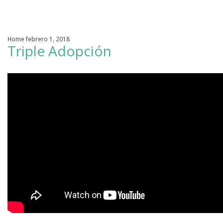
Cambiamos Vidas / Adopciones
Home febrero 1, 2018
Apoyo en tu Embarazo
Triple Adopción
Galería de Nuestra Casa
Raíces
Nuestros Colaboradores
Entérate