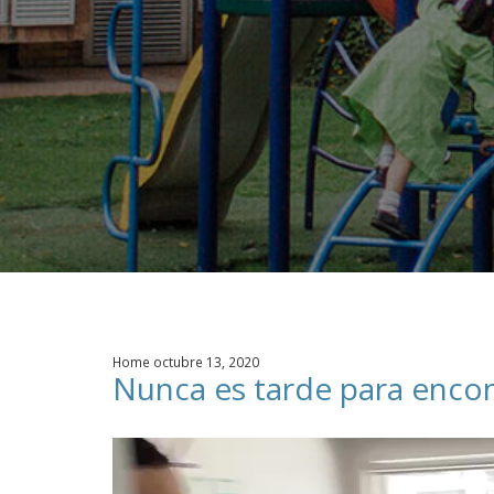
Apoyo en tu Embarazo
Galería de Nuestra Casa
Raíces
Nuestros Colaboradores
Home octubre 13, 2020
Nunca es tarde para enco
Reproductor
de
vídeo