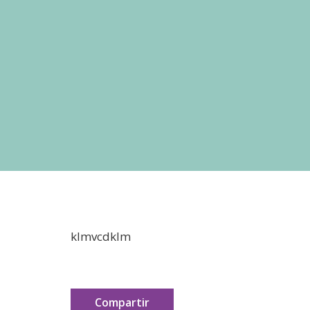
Apoyo en tu Embarazo
Galería de Nuestra Casa
Raíces
Nuestros Colaboradores
klmvcdklm
Compartir