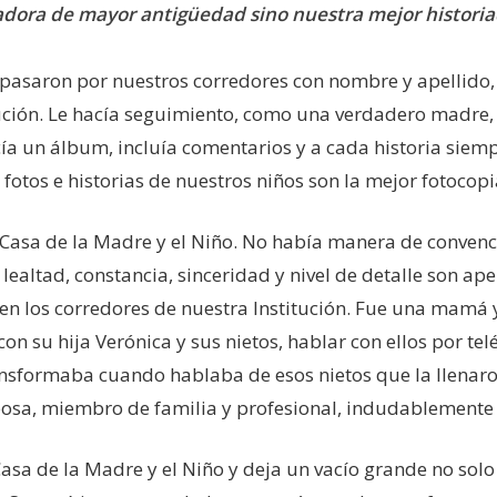
radora de mayor antigüedad sino nuestra mejor historia
 pasaron por nuestros corredores con nombre y apellido,
tución. Le hacía seguimiento, como una verdadero madre
cía un álbum, incluía comentarios y a cada historia siemp
s fotos e historias de nuestros niños son la mejor fotoco
La Casa de la Madre y el Niño. No había manera de conve
lealtad, constancia, sinceridad y nivel de detalle son ap
en los corredores de nuestra Institución. Fue una mam
n su hija Verónica y sus nietos, hablar con ellos por telé
ansformaba cuando hablaba de esos nietos que la llenaro
osa, miembro de familia y profesional, indudablemente 
asa de la Madre y el Niño y deja un vacío grande no solo 