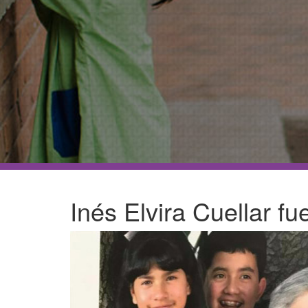
Apoyo en tu Embarazo
Galería de Nuestra Casa
Raíces
Nuestros Colaboradores
Inés Elvira Cuellar f