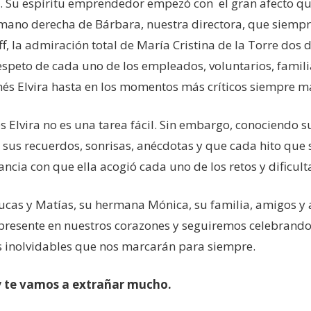
e. Su espíritu emprendedor empezó con el gran afecto 
 y mano derecha de Bárbara, nuestra directora, que siem
f, la admiración total de María Cristina de la Torre dos
respeto de cada uno de los empleados, voluntarios, famil
és Elvira hasta en los momentos más críticos siempre ma
és Elvira no es una tarea fácil. Sin embargo, conociendo 
sus recuerdos, sonrisas, anécdotas y que cada hito que
cia con que ella acogió cada uno de los retos y dificult
 Lucas y Matías, su hermana Mónica, su familia, amigos y
 presente en nuestros corazones y seguiremos celebrando
inolvidables que nos marcarán para siempre.
y te vamos a extrañar mucho.