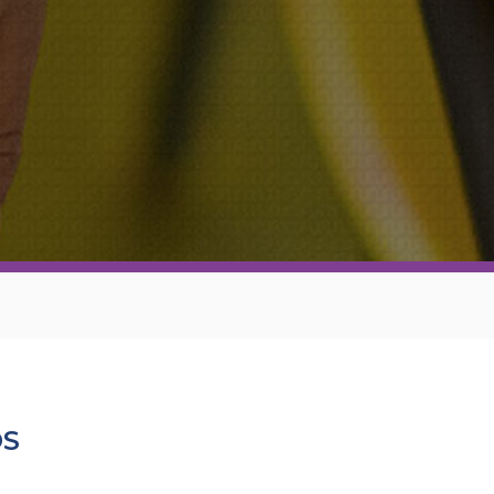
Familias y Amigos
al
OS