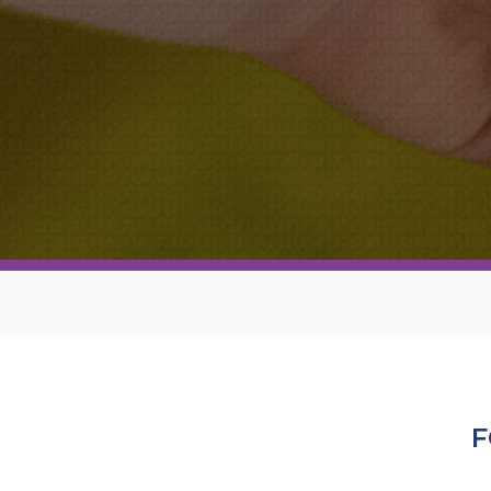
Apoyo en tu Embarazo
Galería de Nuestra Casa
Raíces
Nuestros Colaboradores
F