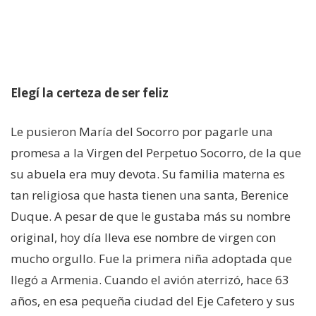
Cambiamos Vidas /
Adopciones
Apoyo en tu Embarazo
Elegí la certeza de ser feliz
Galería de Nuestra Casa
Le pusieron María del Socorro por pagarle una
promesa a la Virgen del Perpetuo Socorro, de la que
su abuela era muy devota. Su familia materna es
Raíces
tan religiosa que hasta tienen una santa, Berenice
Duque. A pesar de que le gustaba más su nombre
Nuestros Colaboradores
original, hoy día lleva ese nombre de virgen con
mucho orgullo. Fue la primera niña adoptada que
llegó a Armenia. Cuando el avión aterrizó, hace 63
Entérate
años, en esa pequeña ciudad del Eje Cafetero y sus