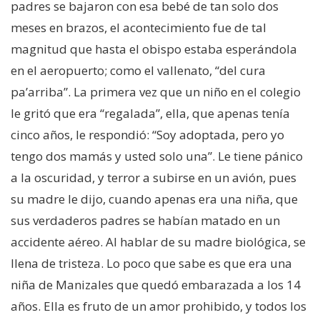
padres se bajaron con esa bebé de tan solo dos
Historias
meses en brazos, el acontecimiento fue de tal
magnitud que hasta el obispo estaba esperándola
Apóyanos
en el aeropuerto; como el vallenato, “del cura
pa’arriba”. La primera vez que un niño en el colegio
le gritó que era “regalada”, ella, que apenas tenía
Asociación de Familias y
cinco años, le respondió: “Soy adoptada, pero yo
Amigos
tengo dos mamás y usted solo una”. Le tiene pánico
a la oscuridad, y terror a subirse en un avión, pues
Contáctanos
su madre le dijo, cuando apenas era una niña, que
sus verdaderos padres se habían matado en un
Suscríbete
accidente aéreo. Al hablar de su madre biológica, se
llena de tristeza. Lo poco que sabe es que era una
Información Esal
niña de Manizales que quedó embarazada a los 14
años. Ella es fruto de un amor prohibido, y todos los