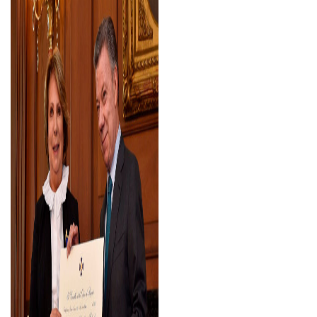
Historias
Apóyanos
Asociación de Familias y
Amigos
Contáctanos
Suscríbete
Información Esal