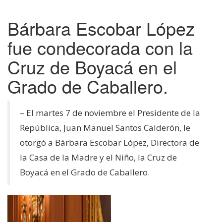
Cambiamos Vidas /
Bárbara Escobar López
Adopciones
fue condecorada con la
Apoyo en tu Embarazo
Cruz de Boyacá en el
Grado de Caballero.
Galería de Nuestra Casa
– El martes 7 de noviembre el Presidente de la
Raíces
República, Juan Manuel Santos Calderón, le
otorgó a Bárbara Escobar López, Directora de
Nuestros Colaboradores
la Casa de la Madre y el Niño, la Cruz de
Boyacá en el Grado de Caballero.
Entérate