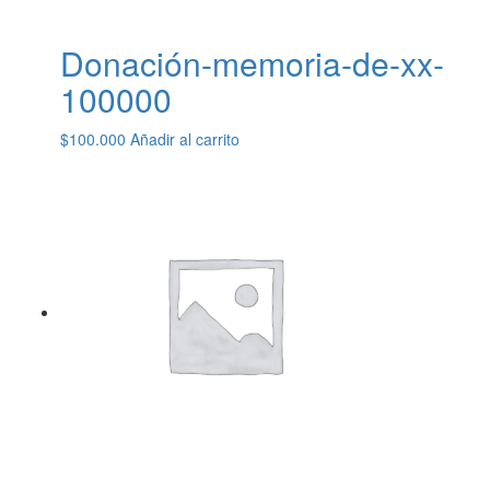
Historias
Donación-memoria-de-xx-
100000
Apóyanos
$
100.000
Añadir al carrito
Asociación de Familias y
Amigos
Contáctanos
Suscríbete
Información Esal