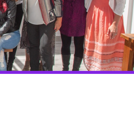
 familles et des amis
r
ns Esal