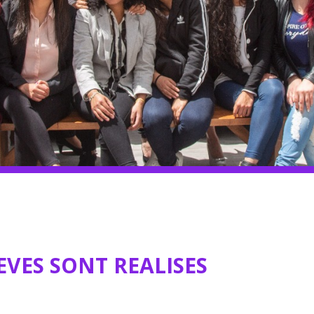
esse
Association des
Nous contacte
S'abonner
Les informatio
EVES SONT REALISES