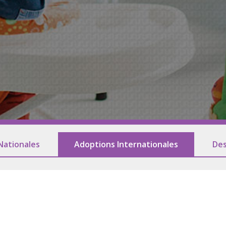
esse
Association des
Nous contacte
S'abonner
Les informatio
Nationales
Adoptions Internationales
Des