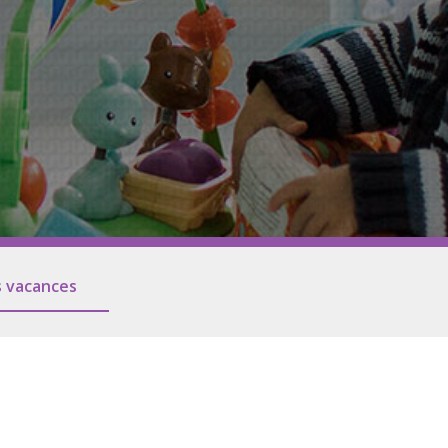
 familles et des amis
r
ns Esal
 vacances